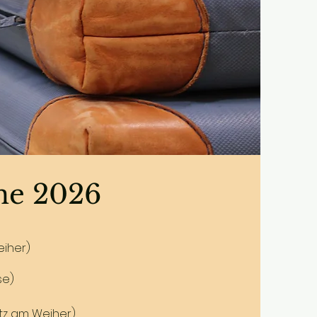
ne 2026
eiher)
se)
atz am Weiher)