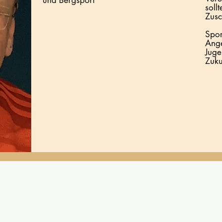
und Bergsport
soll
Zusc
Spor
Ange
Juge
Zuku