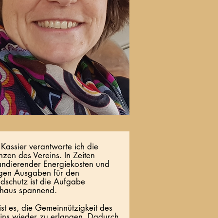
 Kassier verantworte ich die
nzen des Vereins. In Zeiten
ndierender Energiekosten und
igen Ausgaben für den
dschutz ist die Aufgabe
haus spannend.
 ist es, die Gemeinnützigkeit des
ins wieder zu erlangen. Dadurch