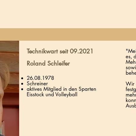
Technikwart seit 09.2021
"Mei
es, 
Mehr
Roland Schleifer
sowi
beh
26.08.1978
Schreiner
Wir 
aktives Mitglied in den Sparten
fest
Eisstock und Volleyball
mehr
konn
Ausb