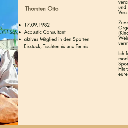
vera
und 
Thorsten Otto
Vers
Zude
17.09.1982
Orga
Acoustic Consultant
(Kin
Wein
aktives Mitglied in den Sparten
verm
Eisstock, Tischtennis und Tennis
Ich 
mode
Spor
Hier
eure