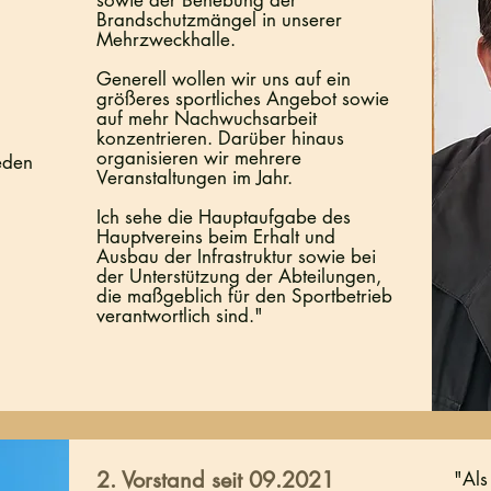
sowie der Behebung der
Brandschutzmängel in unserer
Mehrzweckhalle.
Einzeltherapie
Generell wollen wir uns auf ein
größeres sportliches Angebot sowie
auf mehr Nachwuchsarbeit
konzentrieren. Darüber hinaus
organisieren wir mehrere
abschnitt. Klicken Sie hier, um Ihren eigenen Text hinzuzu
eden
Veranstaltungen im Jahr.
en Sie einfach auf „Text bearbeiten“ oder doppelklicken Si
Ich sehe die Hauptaufgabe des
hinzuzufügen und die Fonts zu ändern.
Hauptvereins beim Erhalt und
Ausbau der Infrastruktur sowie bei
der Unterstützung der Abteilungen,
die maßgeblich für den Sportbetrieb
verantwortlich sind.
"
2. Vorstand seit 09.2021
"Als