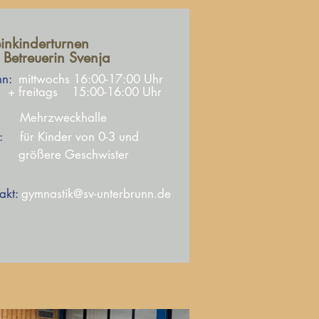
einkinderturnen
 Betreuerin Svenja
nn:
mittwochs 16:00-17:00 Uhr
reitags 15:00-16:00 Uhr
Mehrzweckhalle
:
für Kinder von 0-3 und
ößere Geschwister
akt:
gymnastik@sv-unterbrunn.de