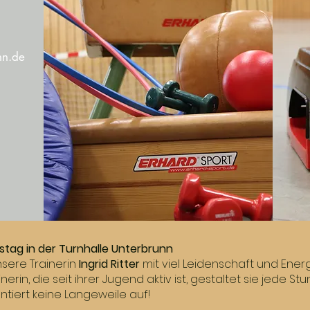
Einzeltherapie
nn.de
abschnitt. Klicken Sie hier, um Ihren eigenen Text hinzuzu
en Sie einfach auf „Text bearbeiten“ oder doppelklicken Si
hinzuzufügen und die Fonts zu ändern.
stag in der Turnhalle Unterbrunn
nsere Trainerin
Ingrid Ritter
mit viel Leidenschaft und Ener
inerin, die seit ihrer Jugend aktiv ist, gestaltet sie jed
tiert keine Langeweile auf!