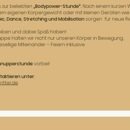
s zur beliebten
„Bodypower-Stunde“.
Nach einem kurzen Wa
m eigenen Körpergewicht oder mit kleinen Geräten wie S
c, Dance, Stretching und Mobilisation
sorgen für neue Re
eiben und dabei Spaß haben!
Truppe halten wir nicht nur unseren Körper in Bewegung,
llige Miteinander – Feiern inklusive.
hnupperstunde
vorbei!
ntaktieren unter:
ritter.de