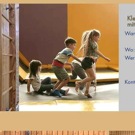
Kl
mit
Wa
+ f
Wo:
Wer
gr
Kont