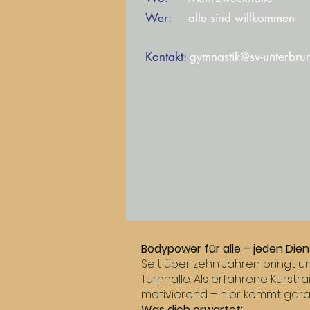
Wer:
alle sind willkommen
Kontakt:
gymnastik@sv-unterbru
Ich bin ein Text
bearbeiten. Klick
Bodypower für alle – jeden Dien
Seit über zehn Jahren bringt u
Turnhalle. Als erfahrene Kurstra
motivierend – hier kommt garan
Was dich erwartet: